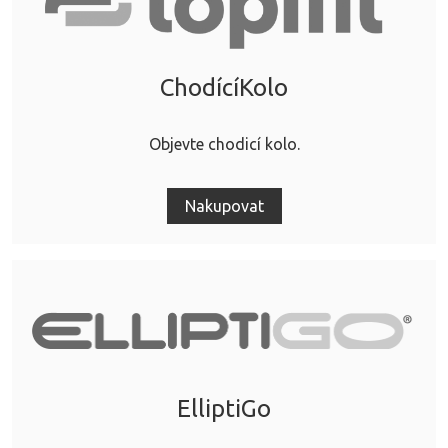
ChodícíKolo
Objevte chodicí kolo.
Nakupovat
ElliptiGo