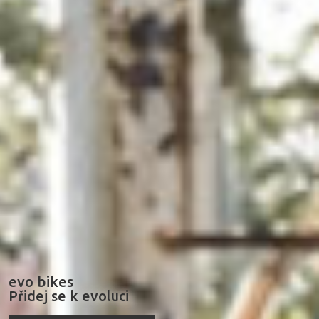
evo bikes
Přidej se k evoluci