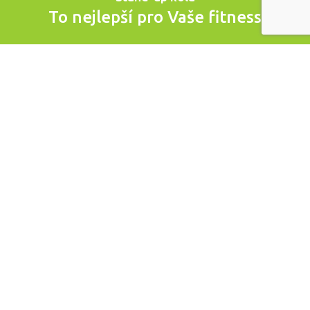
To nejlepší pro Vaše fitness
Žádné sedlo, žádná bolavá záda, žádný
problém
Mimořádně šetrné ke kloubům a vazům, r-EVO-
luční stroje pro Váš zdravý pohyb