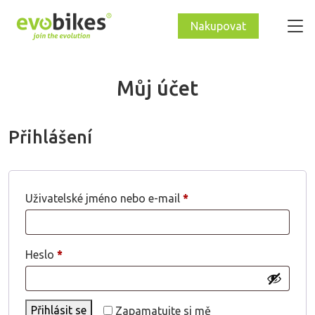
Nakupovat
Můj účet
Přihlášení
Povinné
Uživatelské jméno nebo e-mail
*
Povinné
Heslo
*
Přihlásit se
Zapamatujte si mě