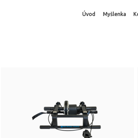
ku.
Úvod
Myšlenka
K