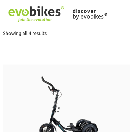
„Me-Mover® Hometrainer“ produkt byl přidán do koší
discover
®
by evobikes
Showing all 4 results