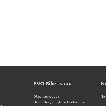
EVO Bikes s.r.o.
N
Otevírací doba :
Nej
dle domluvy volejte na telefon níže