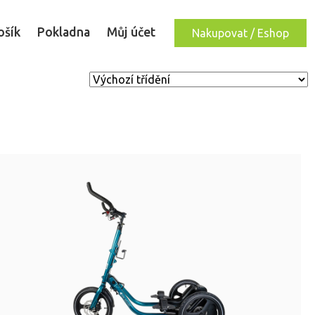
Zobrazit košík
ošík
Pokladna
Můj účet
Nakupovat
/ Eshop